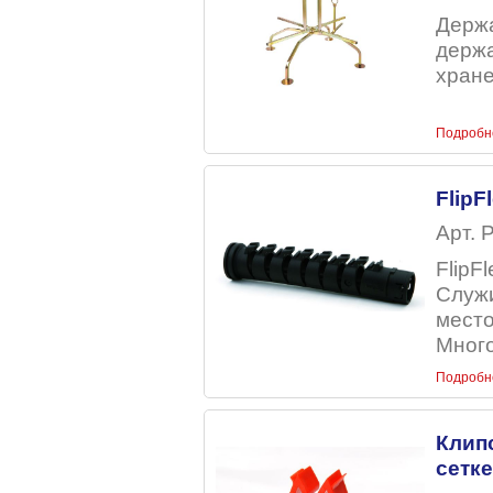
Держа
держа
хране
Подробн
FlipF
Арт. 
FlipF
Служи
место
Много
Подробн
Клип
сетке