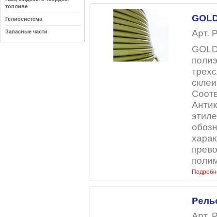
топливе
GOLD
Гелиосистема
Арт. 
Запасные части
GOLD-
полиэ
трехс
склеи
Соотв
Антик
этиле
обозн
харак
прево
полим
Подробн
Рель
Арт. 