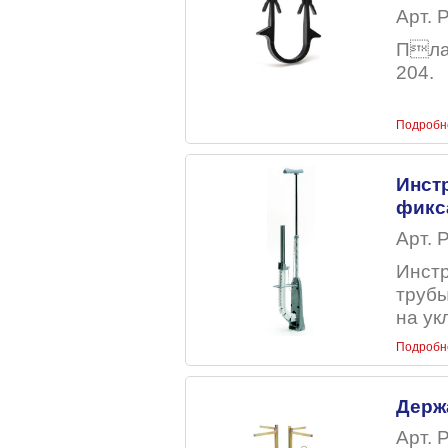
Арт. 
Плас
204.
Подробн
Инст
фикс
Арт. 
Инстр
трубы
на ук
Подробн
Держ
Арт. 