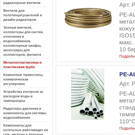
радиаторные вентили
Арт. 
Вентили для
PE-A
полотенцесушителей и
дизайн-радиаторов
метал
кожух
Зонные вентили,
коллекторы для систем
ISO15
отопления и
водоснабжения,
макс.
коллекторные шкафы,
10 ба
аксессуары для
коллекторов, фитинги
Подробн
Металлопластиковая и
пластиковая труба
PE-A
Комнатные термостаты,
климатическая
Арт. 
регулировка
Устройства контроля за
PE-A
расходом воды и
метал
температуры
станд
Редукторы давления и
компоненты для системы
темпе
водоснабжения
110°C
Компоненты для
Подробн
котельных работающих на
газе, жидком и твердом