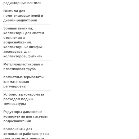
радиаторные вентили
Вентили для
полотенцесушителей и
дизайн-радиаторов
Зонные вентили,
коллекторы для систем
отопления и
водоснабжения,
коллекторные шкафы,
аксессуары для
коллекторов, фитинги
Металлопластиковая и
пластиковая труба
Комнатные термостаты,
климатическая
регулировка
Устройства контроля за
расходом воды и
температуры
Редукторы давления и
компоненты для системы
водоснабжения
Компоненты для
котельных работающих на
газе, жидком и твердом