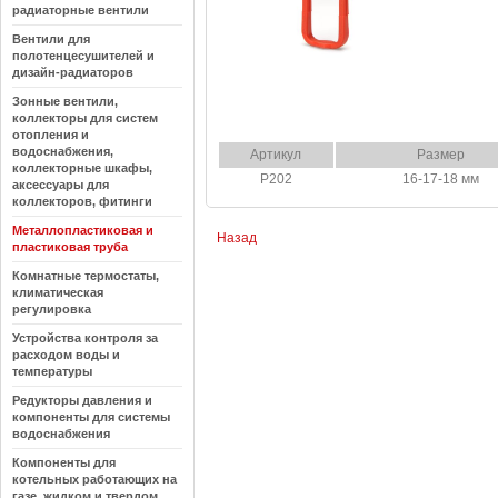
радиаторные вентили
Вентили для
полотенцесушителей и
дизайн-радиаторов
Зонные вентили,
коллекторы для систем
отопления и
водоснабжения,
Артикул
Размер
коллекторные шкафы,
P202
16-17-18 мм
аксессуары для
коллекторов, фитинги
Металлопластиковая и
Назад
пластиковая труба
Комнатные термостаты,
климатическая
регулировка
Устройства контроля за
расходом воды и
температуры
Редукторы давления и
компоненты для системы
водоснабжения
Компоненты для
котельных работающих на
газе, жидком и твердом