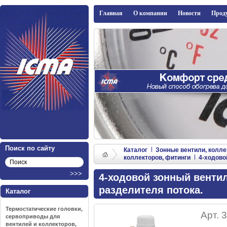
ICMA
Главная
О компании
Новости
Прод
Поиск по сайту
Каталог
Зонные вентили, колле
коллекторов, фитинги
4-ходово
4-ходовой зонный венти
разделителя потока.
Каталог
Термостатические головки,
Арт. 
сервоприводы для
вентилей и коллекторов,