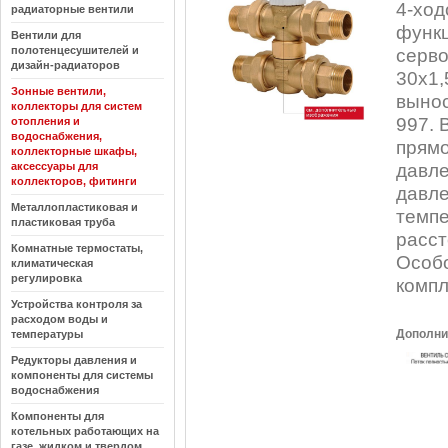
4-ход
радиаторные вентили
функц
Вентили для
полотенцесушителей и
серво
дизайн-радиаторов
30x1,
Зонные вентили,
вынос
коллекторы для систем
997. 
отопления и
водоснабжения,
прямо
коллекторные шкафы,
аксессуары для
давле
коллекторов, фитинги
давле
Металлопластиковая и
темпе
пластиковая труба
расст
Комнатные термостаты,
Особ
климатическая
регулировка
компл
Устройства контроля за
расходом воды и
Дополни
температуры
Редукторы давления и
компоненты для системы
водоснабжения
Компоненты для
котельных работающих на
газе, жидком и твердом