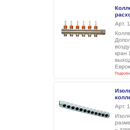
Колл
расх
Арт. 
Колле
Допо
возду
кран 
выход
Еврок
Подробн
Изол
колле
Арт. 
Изоля
разме
– дли