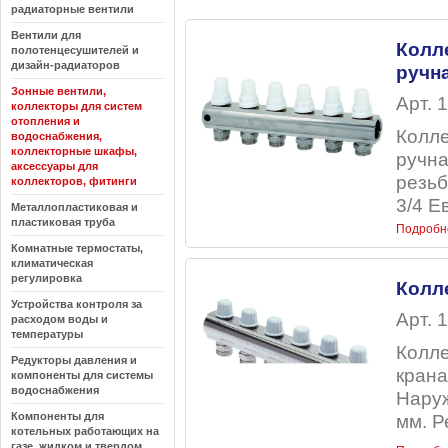
радиаторные вентили
Вентили для
Колл
полотенцесушителей и
дизайн-радиаторов
ручн
Зонные вентили,
Арт. 
коллекторы для систем
отопления и
Колле
водоснабжения,
коллекторные шкафы,
ручна
аксессуары для
резьб
коллекторов, фитинги
3/4 Е
Металлопластиковая и
пластиковая труба
Подробн
Комнатные термостаты,
климатическая
регулировка
Колл
Устройства контроля за
Арт. 
расходом воды и
температуры
Колле
Редукторы давления и
крана
компоненты для системы
водоснабжения
Наруж
Компоненты для
мм. Р
котельных работающих на
газе, жидком и твердом