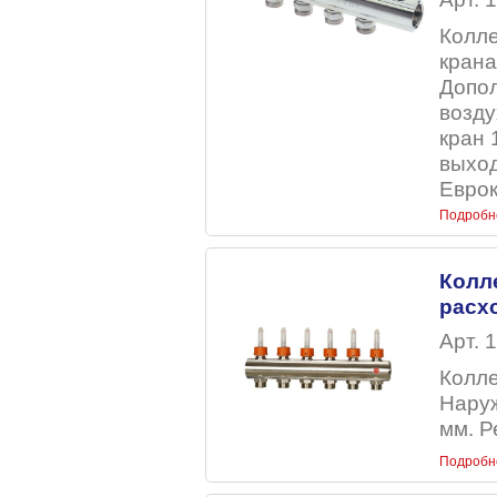
Колле
крана
Допо
возду
кран 
выход
Еврок
Подробн
Колл
расх
Арт. 
Колле
Наруж
мм. Р
Подробн