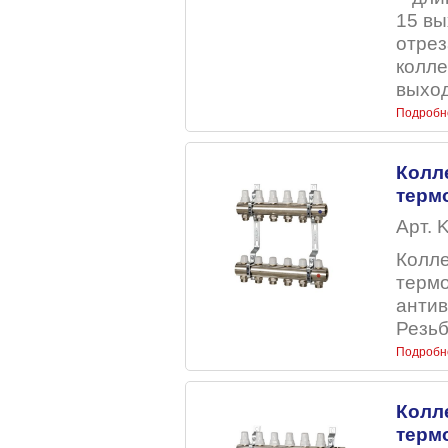
15 вы
отрез
колле
выход
Подробн
Колл
терм
Арт. 
Колле
терм
антив
Резьб
Подробн
Колл
терм