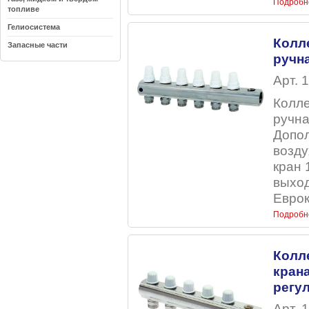
Подробн
топливе
Гелиосистема
Колл
Запасные части
ручн
Арт. 
Колле
ручна
Допо
возду
кран 
выход
Еврок
Подробн
Колл
кран
регу
Арт. 