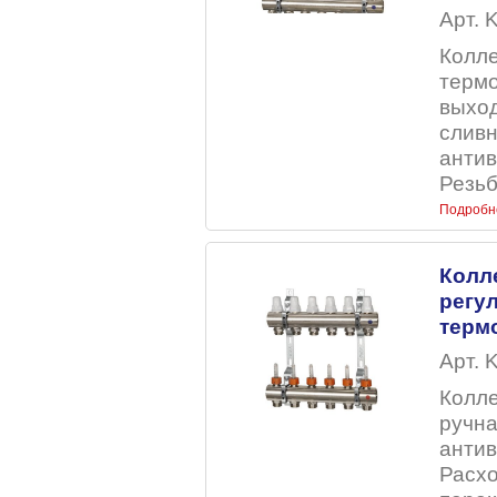
Арт. 
Колле
терм
выход
сливн
антив
Резьб
Подробн
Колл
регу
терм
Арт. 
Колле
ручна
антив
Расхо