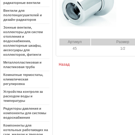
радиаторные вентили
Вентили для
полотенцесушителей и
дизайн-радиаторов
Зонные вентили,
коллекторы для систем
отопления и
водоснабжения,
Артикул
Размер
коллекторные шкафы,
45
1/2
аксессуары для
коллекторов, фитинги
Металлопластиковая и
Назад
пластиковая труба
Комнатные термостаты,
климатическая
регулировка
Устройства контроля за
расходом воды и
температуры
Редукторы давления и
компоненты для системы
водоснабжения
Компоненты для
котельных работающих на
газе, жидком и твердом