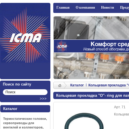
ICMA
Главная
О компании
Новости
Прод
Поиск по сайту
Каталог
Кольцевая прокладка "O"
Кольцевая прокладка "O"- ring для патр
Арт. 71
Каталог
Кольцевая
Термостатические головки,
сервоприводы для
вентилей и коллекторов,