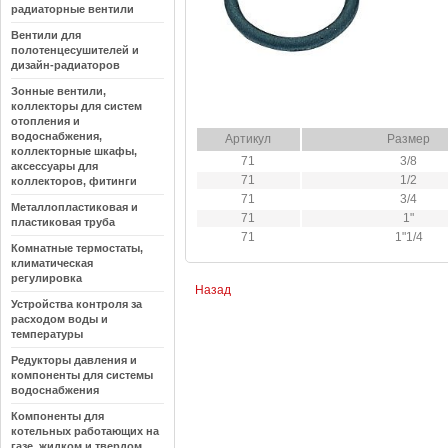
радиаторные вентили
Вентили для
полотенцесушителей и
дизайн-радиаторов
Зонные вентили,
коллекторы для систем
отопления и
водоснабжения,
Артикул
Размер
коллекторные шкафы,
71
3/8
аксессуары для
71
1/2
коллекторов, фитинги
71
3/4
Металлопластиковая и
71
1"
пластиковая труба
71
1"1/4
Комнатные термостаты,
климатическая
регулировка
Назад
Устройства контроля за
расходом воды и
температуры
Редукторы давления и
компоненты для системы
водоснабжения
Компоненты для
котельных работающих на
газе, жидком и твердом