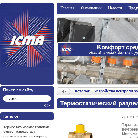
ICMA
Главная
О компании
Новости
Прод
Поиск по сайту
Каталог
Устройства контроля з
Термостатический раздел
Каталог
Арт. S10
Термоста
Термостатические головки,
внутренн
сервоприводы для
Максима
вентилей и коллекторов,