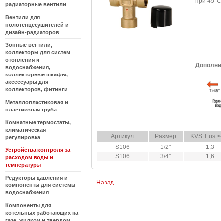
при 45°C
радиаторные вентили
Вентили для
полотенцесушителей и
дизайн-радиаторов
Зонные вентили,
коллекторы для систем
отопления и
Дополни
водоснабжения,
коллекторные шкафы,
аксессуары для
коллекторов, фитинги
Металлопластиковая и
пластиковая труба
Комнатные термостаты,
климатическая
Артикул
Размер
KVS T us.>
регулировка
S106
1/2"
1,3
Устройства контроля за
S106
3/4''
1,6
расходом воды и
температуры
Редукторы давления и
Назад
компоненты для системы
водоснабжения
Компоненты для
котельных работающих на
газе, жидком и твердом