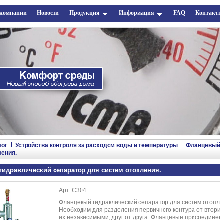
 компании
Новости
Продукция
Информация
FAQ
Контакт
лог
Устройства контроля за расходом воды и температуры
Фланцевый 
ления.
идравлический сепаратор для систем отопления.
Арт. C304
Фланцевый гидравлический сепаратор для систем отопл
Необходим для разделения первичного контура от втори
их независимыми, друг от друга. Фланцевые присоедин