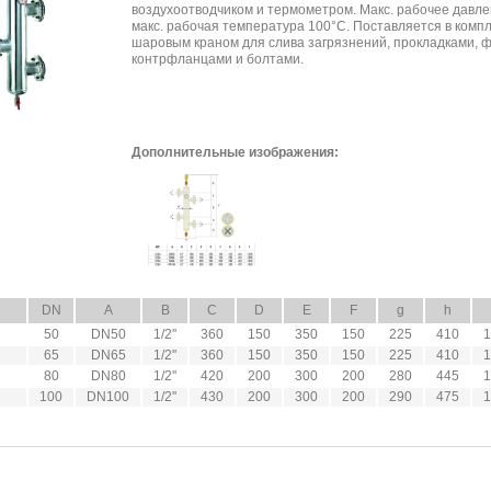
воздухоотводчиком и термометром. Макс. рабочее давле
макс. рабочая температура 100°C. Поставляется в компл
шаровым краном для слива загрязнений, прокладками, 
контрфланцами и болтами.
Дополнительные изображения:
DN
A
B
C
D
E
F
g
h
50
DN50
1/2''
360
150
350
150
225
410
1
65
DN65
1/2''
360
150
350
150
225
410
1
80
DN80
1/2''
420
200
300
200
280
445
1
100
DN100
1/2''
430
200
300
200
290
475
1