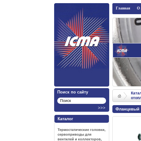
ICMA
Главная
О
Поиск по сайту
Ката
отоп
Фланцевый г
Каталог
Термостатические головки,
сервоприводы для
вентилей и коллекторов,