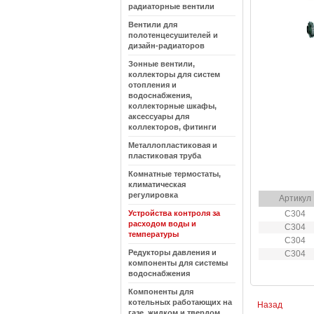
радиаторные вентили
Вентили для
полотенцесушителей и
дизайн-радиаторов
Зонные вентили,
коллекторы для систем
отопления и
водоснабжения,
коллекторные шкафы,
аксессуары для
коллекторов, фитинги
Металлопластиковая и
пластиковая труба
Комнатные термостаты,
климатическая
регулировка
Артикул
Устройства контроля за
C304
расходом воды и
C304
температуры
C304
Редукторы давления и
C304
компоненты для системы
водоснабжения
Компоненты для
котельных работающих на
Назад
газе, жидком и твердом