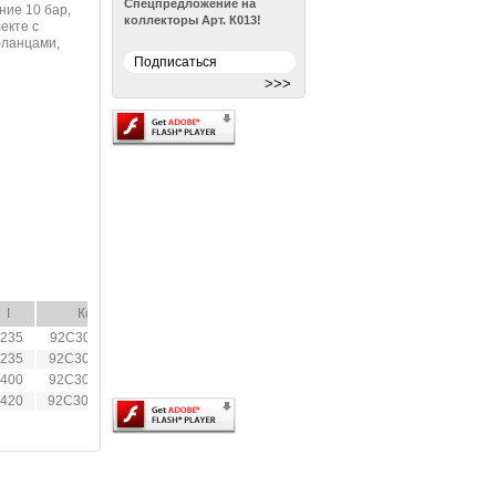
Спецпредложение на
ние 10 бар,
коллекторы Арт. К013!
екте с
фланцами,
Архив новостей >
I
Код
235
92C304AJ06
1
235
92C304AK06
1
400
92C304AL06
1
420
92C304AN06
1