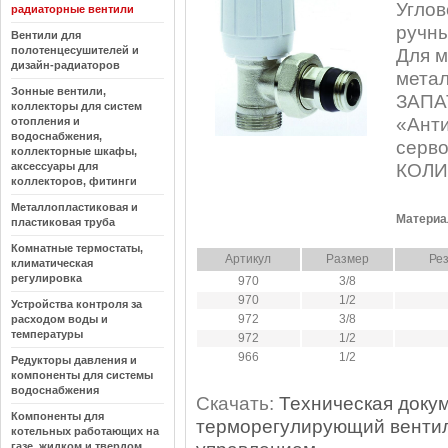
Углов
радиаторные вентили
ручны
Вентили для
полотенцесушителей и
Для м
дизайн-радиаторов
метал
Зонные вентили,
ЗАПА
коллекторы для систем
«Анти
отопления и
водоснабжения,
серво
коллекторные шкафы,
аксессуары для
КОЛИ
коллекторов, фитинги
Металлопластиковая и
Материа
пластиковая труба
Комнатные термостаты,
Артикул
Размер
Ре
климатическая
регулировка
970
3/8
970
1/2
Устройства контроля за
972
3/8
расходом воды и
температуры
972
1/2
966
1/2
Редукторы давления и
компоненты для системы
водоснабжения
Скачать:
Техническая докум
Компоненты для
терморегулирующий вентил
котельных работающих на
газе, жидком и твердом