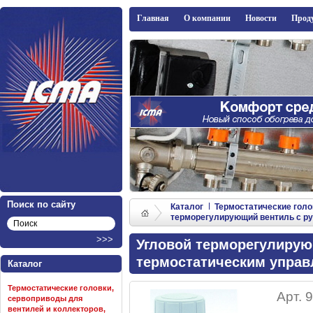
ICMA
Главная
О компании
Новости
Прод
Поиск по сайту
Каталог
Термостатические голо
терморегулирующий вентиль с ру
Угловой терморегулирую
термостатическим управ
Каталог
Термостатические головки,
Арт. 9
сервоприводы для
вентилей и коллекторов,