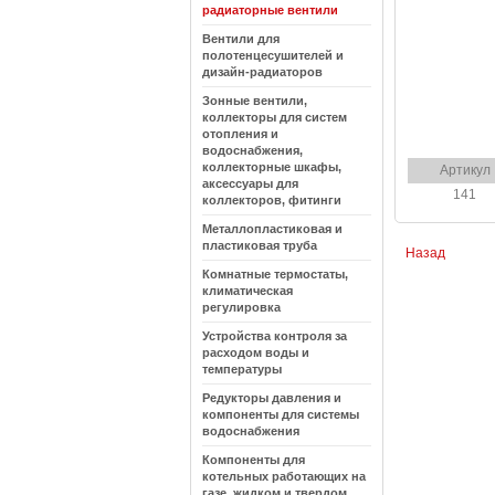
радиаторные вентили
Вентили для
полотенцесушителей и
дизайн-радиаторов
Зонные вентили,
коллекторы для систем
отопления и
водоснабжения,
коллекторные шкафы,
Артикул
аксессуары для
141
коллекторов, фитинги
Металлопластиковая и
пластиковая труба
Назад
Комнатные термостаты,
климатическая
регулировка
Устройства контроля за
расходом воды и
температуры
Редукторы давления и
компоненты для системы
водоснабжения
Компоненты для
котельных работающих на
газе, жидком и твердом