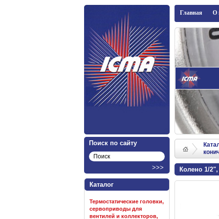
ICMA
Главная
О
Поиск по сайту
Ката
кони
Колено 1/2"
Каталог
Термостатические головки,
сервоприводы для
вентилей и коллекторов,