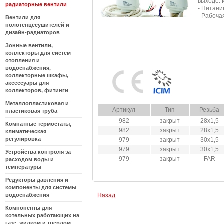
выходе. 
радиаторные вентили
- Питани
- Рабоча
Вентили для
полотенцесушителей и
дизайн-радиаторов
Зонные вентили,
коллекторы для систем
отопления и
водоснабжения,
коллекторные шкафы,
аксессуары для
коллекторов, фитинги
Металлопластиковая и
Артикул
Тип
Резьба
пластиковая труба
982
закрыт
28х1,5
Комнатные термостаты,
982
закрыт
28х1,5
климатическая
регулировка
979
закрыт
30х1,5
979
закрыт
30х1,5
Устройства контроля за
979
закрыт
FAR
расходом воды и
температуры
Редукторы давления и
компоненты для системы
водоснабжения
Назад
Компоненты для
котельных работающих на
газе, жидком и твердом