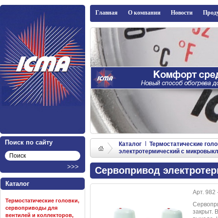
ICMA
Главная
О компании
Новости
Прод
Поиск по сайту
Каталог
Термостатические голо
электротермический с микровык
Сервопривод электротер
Каталог
Арт. 982 
Термостатические головки,
Cервопр
сервоприводы для
закрыт. 
вентилей и коллекторов,