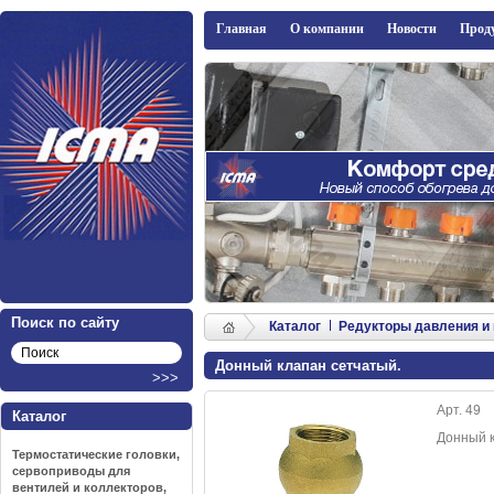
ICMA
Главная
О компании
Новости
Прод
Поиск по сайту
Каталог
Редукторы давления и
Донный клапан сетчатый.
Арт. 49
Каталог
Донный к
Термостатические головки,
сервоприводы для
вентилей и коллекторов,