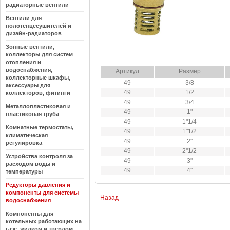
радиаторные вентили
Вентили для
полотенцесушителей и
дизайн-радиаторов
Зонные вентили,
коллекторы для систем
отопления и
водоснабжения,
Артикул
Размер
коллекторные шкафы,
49
3/8
аксессуары для
49
1/2
коллекторов, фитинги
49
3/4
Металлопластиковая и
49
1"
пластиковая труба
49
1"1/4
Комнатные термостаты,
49
1"1/2
климатическая
49
2''
регулировка
49
2''1/2
Устройства контроля за
49
3''
расходом воды и
49
4''
температуры
Редукторы давления и
компоненты для системы
Назад
водоснабжения
Компоненты для
котельных работающих на
газе, жидком и твердом