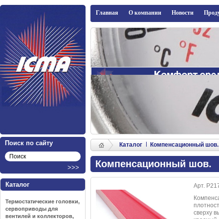
ICMA
Главная
О компании
Новости
Прод
Поиск по сайту
Каталог
Компенсационный шов.
Компенсационный шов.
Каталог
Арт. P21
Компенс
Термостатические головки,
плотност
сервоприводы для
сверху в
вентилей и коллекторов,