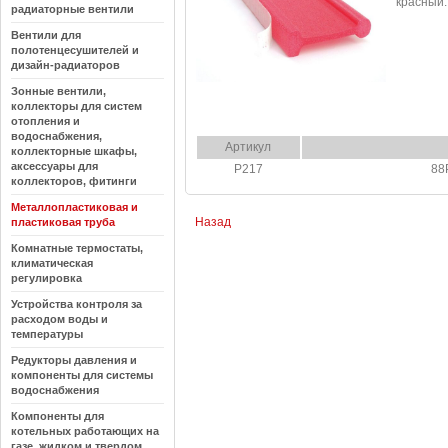
красный.
радиаторные вентили
Вентили для
полотенцесушителей и
дизайн-радиаторов
Зонные вентили,
коллекторы для систем
отопления и
водоснабжения,
Артикул
коллекторные шкафы,
аксессуары для
P217
88
коллекторов, фитинги
Металлопластиковая и
Назад
пластиковая труба
Комнатные термостаты,
климатическая
регулировка
Устройства контроля за
расходом воды и
температуры
Редукторы давления и
компоненты для системы
водоснабжения
Компоненты для
котельных работающих на
газе, жидком и твердом