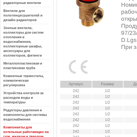
радиаторные вентили
Номин
рабоч
Вентили для
полотенцесушителей и
откры
дизайн-радиаторов
Проду
Зонные вентили,
97/23
коллекторы для систем
отопления и
D.Lgs
водоснабжения,
При з
коллекторные шкафы,
аксессуары для
коллекторов, фитинги
Металлопластиковая и
пластиковая труба
Комнатные термостаты,
климатическая
Артикул
Размер
Д
регулировка
242
1/2
Устройства контроля за
242
1/2
расходом воды и
температуры
242
1/2
242
1/2
Редукторы давления и
242
1/2
компоненты для системы
водоснабжения
242
1/2
242
1/2
Компоненты для
242
1/2
котельных работающих на
газе, жидком и твердом