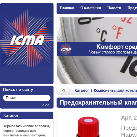
ICMA
Главная
О компании
Новости
Прод
Поиск по сайту
Каталог
Компоненты для котель
Предохранительный клап
Каталог
Арт. 
Термостатические головки,
Пред
сервоприводы для
Наруж
вентилей и коллекторов,