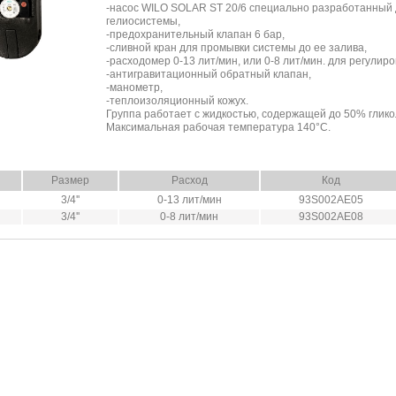
-насос WILO SOLAR ST 20/6 специально разработанный
гелиосистемы,
-предохранительный клапан 6 бар,
-сливной кран для промывки системы до ее залива,
-расходомер 0-13 лит/мин, или 0-8 лит/мин. для регулиро
-антигравитационный обратный клапан,
-манометр,
-теплоизоляционный кожух.
Группа работает с жидкостью, содержащей до 50% глико
Максимальная рабочая температура 140°C.
Размер
Расход
Код
3/4''
0-13 лит/мин
93S002AE05
3/4''
0-8 лит/мин
93S002AE08