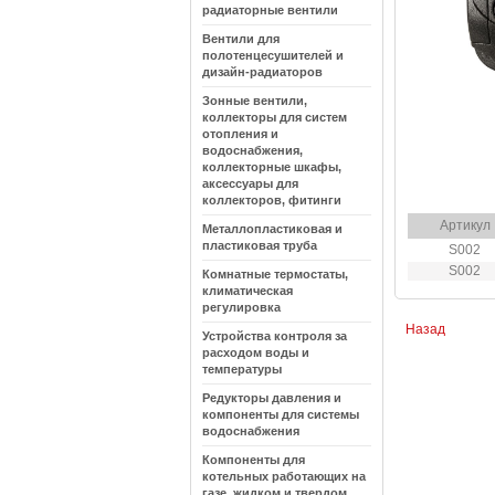
радиаторные вентили
Вентили для
полотенцесушителей и
дизайн-радиаторов
Зонные вентили,
коллекторы для систем
отопления и
водоснабжения,
коллекторные шкафы,
аксессуары для
коллекторов, фитинги
Артикул
Металлопластиковая и
пластиковая труба
S002
S002
Комнатные термостаты,
климатическая
регулировка
Назад
Устройства контроля за
расходом воды и
температуры
Редукторы давления и
компоненты для системы
водоснабжения
Компоненты для
котельных работающих на
газе, жидком и твердом