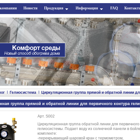
 компании
Новости
Продукция
Информация
FAQ
Контакт
лог
Гелиосистема
Циркуляционная группа прямой и обратной линии дл
ная группа прямой и обратной линии для первичного контура гел
Арт. S002
Циркуляционная группа обратной линии для первичного
гелиосистемы. Подает воду из солнечной панели в бойле
комплекте:
-перекрывающий шаровой кран с термометром,