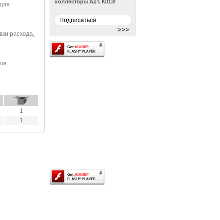
коллекторы Арт. К013!
 для
Архив новостей >
вки расхода,
ля.
1
1