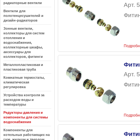
радиаторные вентили
Арт. 5
Вентили для
Фитин
полотенцесушителей и
дизайн-радиаторов
Зонные вентили,
коллекторы для систем
отопления и
водоснабжения,
Подробн
коллекторные шкафы,
аксессуары для
коллекторов, фитинги
Фити
Металлопластиковая и
пластиковая труба
Арт. 5
Комнатные термостаты,
климатическая
Фитин
регулировка
Устройства контроля за
расходом воды и
температуры
Редукторы давления и
Подробн
компоненты для системы
водоснабжения
Компоненты для
Фити
котельных работающих на
газе, жидком и твердом