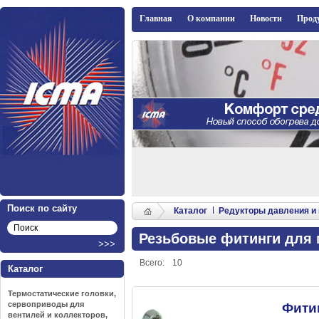
ICMA
Главная
О компании
Новости
Прод
Поиск по сайту
Каталог
Редукторы давления и
Резьбовые фитинги для 
Всего:
10
Каталог
Термостатические головки,
сервоприводы для
Фити
вентилей и коллекторов,